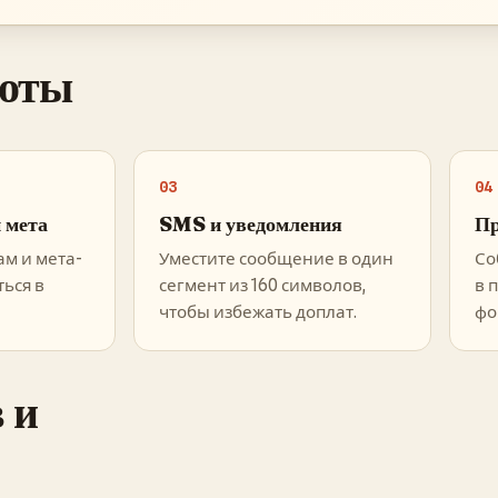
боты
03
04
 мета
SMS и уведомления
Пр
ам и мета-
Уместите сообщение в один
Со
ься в
сегмент из 160 символов,
в 
чтобы избежать доплат.
фо
 и