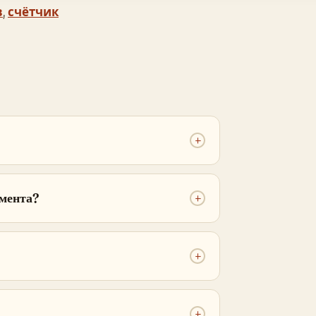
в
,
счётчик
+
умента?
+
+
+