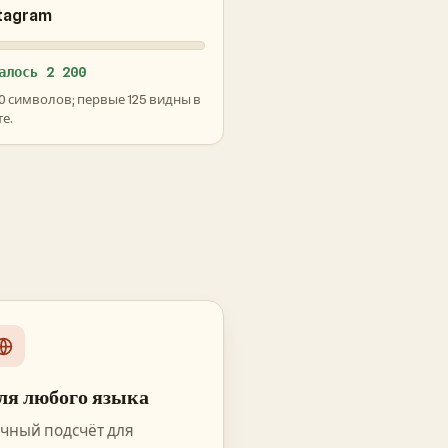
tagram
алось 2 200
00 символов; первые 125 видны в
е.
ля любого языка
чный подсчёт для