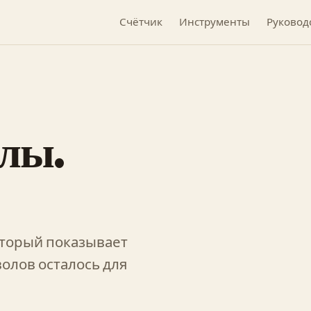
Счётчик
Инструменты
Руковод
лы.
оторый показывает
волов осталось для