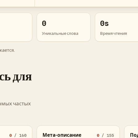
0
0s
Уникальные слова
Время чтения
жается.
сь для
самых частых
Мета-описание
По
0
/ 160
0
/ 155