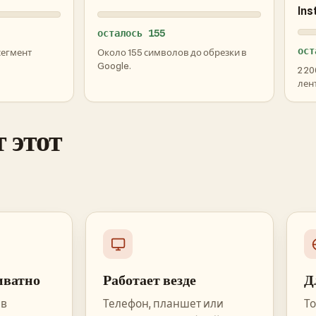
Ins
осталось 155
ост
сегмент
Около 155 символов до обрезки в
Google.
2 2
лент
 этот
иватно
Работает везде
Д
 в
Телефон, планшет или
То