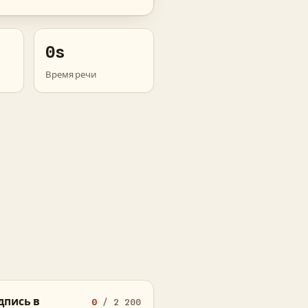
0s
Время речи
дпись в
0
/ 2 200