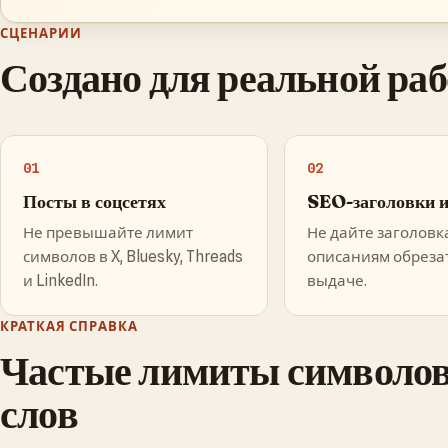
СЦЕНАРИИ
Создано для реальной ра
01
02
Посты в соцсетях
SEO-заголовки и
Не превышайте лимит
Не дайте заголовк
символов в X, Bluesky, Threads
описаниям обрезат
и LinkedIn.
выдаче.
КРАТКАЯ СПРАВКА
Частые лимиты символов
слов