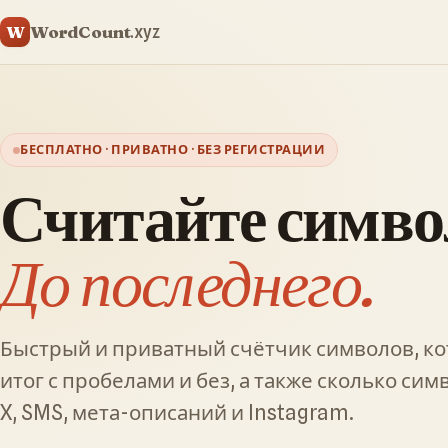
WordCount
W
.xyz
БЕСПЛАТНО · ПРИВАТНО · БЕЗ РЕГИСТРАЦИИ
Считайте симво
До последнего.
Быстрый и приватный счётчик символов, к
итог с пробелами и без, а также сколько сим
X, SMS, мета-описаний и Instagram.