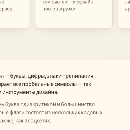
не
компьютер — и офлайн
ла
ервер.
после загрузки.
ар
л — буквы, цифры, знаки препинания,
ирает все пробельные символы — так
и инструменты дизайна.
му буква с диакритикой и большинство
рые флаги состоят из нескольких кодовых
к же, как в соцсетях.