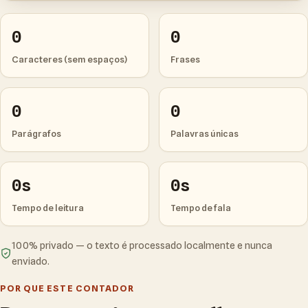
0
0
Caracteres (sem espaços)
Frases
0
0
Parágrafos
Palavras únicas
0s
0s
Tempo de leitura
Tempo de fala
100% privado — o texto é processado localmente e nunca
enviado.
POR QUE ESTE CONTADOR