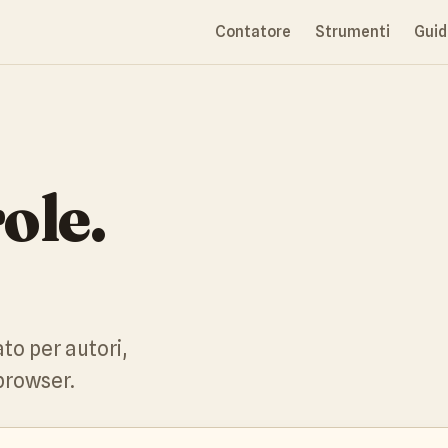
Contatore
Strumenti
Guid
ole.
to per autori,
 browser.