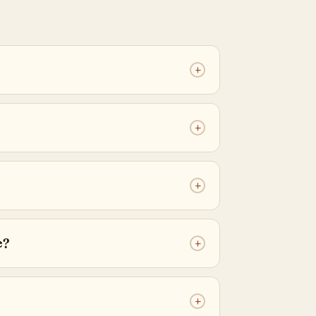
+
+
+
e?
+
+