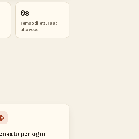
0s
Tempo di lettura ad
alta voce
ensato per ogni