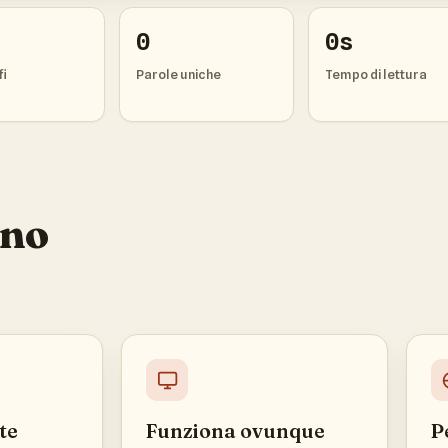
0
0s
fi
Parole uniche
Tempo di lettura
ono
te
Funziona ovunque
P