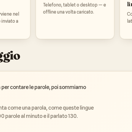
l
Telefono, tablet o desktop — e
offline una volta caricato.
vviene nel
Co
 inviato a
la
ggio
ra per contare le parole, poi sommiamo
onta come una parola, come queste lingue
 parole al minuto e il parlato 130.