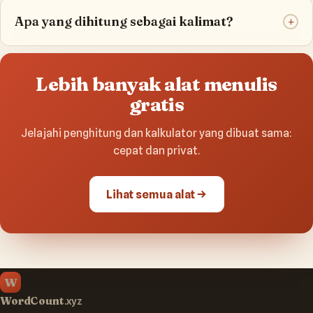
Apa yang dihitung sebagai kalimat?
+
Lebih banyak alat menulis
gratis
Jelajahi penghitung dan kalkulator yang dibuat sama:
cepat dan privat.
Lihat semua alat
W
WordCount
.xyz