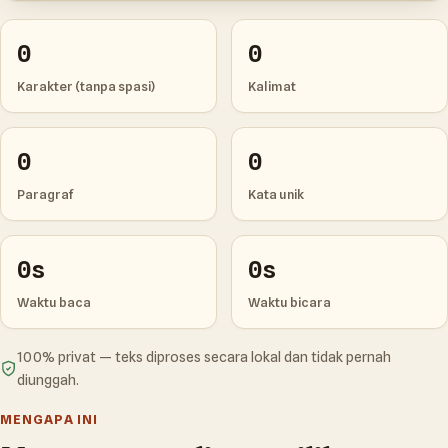
0
0
Karakter (tanpa spasi)
Kalimat
0
0
Paragraf
Kata unik
0s
0s
Waktu baca
Waktu bicara
100% privat — teks diproses secara lokal dan tidak pernah
diunggah.
MENGAPA INI