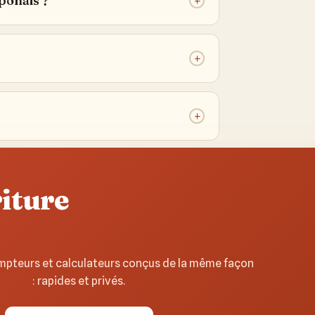
ponais ?
+
+
+
riture
pteurs et calculateurs conçus de la même façon
: rapides et privés.