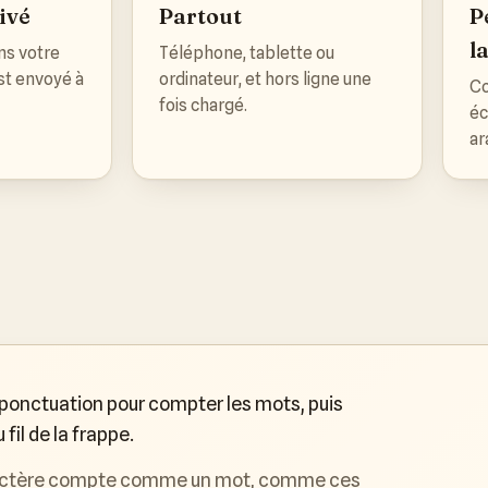
ivé
Partout
P
l
ns votre
Téléphone, tablette ou
est envoyé à
ordinateur, et hors ligne une
Co
fois chargé.
éc
ar
 ponctuation pour compter les mots, puis
il de la frappe.
 caractère compte comme un mot, comme ces