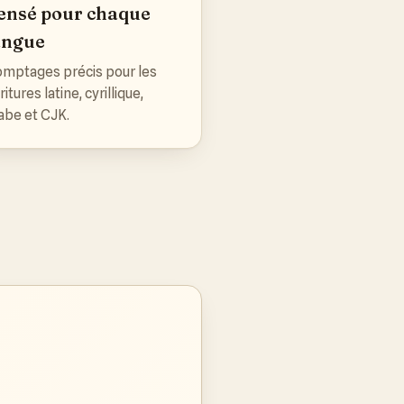
ensé pour chaque
angue
mptages précis pour les
ritures latine, cyrillique,
abe et CJK.