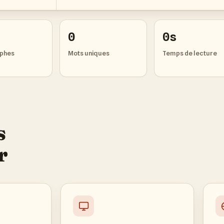
0
0s
phes
Mots uniques
Temps de lecture
s
r