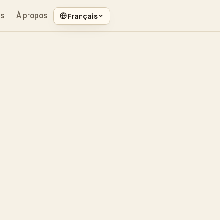
es
À propos
Français